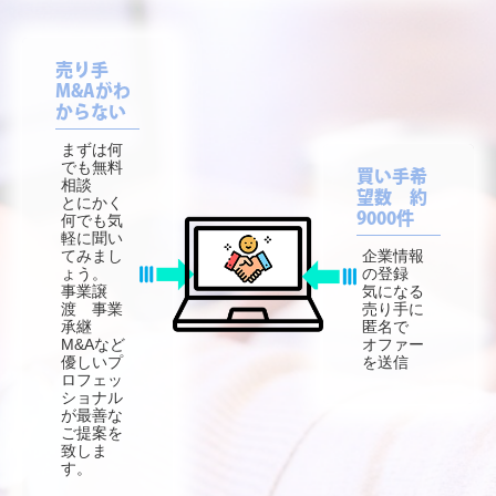
売り手
M&Aがわ
からない
まずは何
でも無料
買い手希
相談
望数 約
とにかく
9000件
何でも気
軽に聞い
てみまし
企業情報
ょう。
の登録
事業譲
気になる
渡 事業
売り手に
承継
匿名で
M&Aなど
オファー
優しいプ
を送信
ロフェッ
ショナル
が最善な
ご提案を
致しま
す。