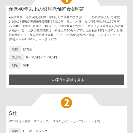
創業40年以上の銀座老舗軽食&喫茶
■譲渡金額：無償 ■賃貸条件：原則として現状のまま(オーナーとの交渉はあり) 家賃
1,190,078円(冷暖房施設使用料57,810円、電力、水道、ガス料金等込み約170万円)、
27.53坪、敷金10カ月11,340,380円、軽飲食 ■その他： ・希望により屋号や人員の引
き続き可能 ・現状の営業時間は、平日11時30分～17時、土日祝日12時～19時、月曜
日定休日にて、施設閉館時は営業してい ・社員2名は辞めて頂き、いまはアルバイト
(時給ホール1,100円、キッチン1,20…
業種
飲食業
売上高
6,000万円～7,000万円
地域
関東
この案件の詳細を見る
S社
WEBサイト制作・リニューアル ロゴデザイン・リーフレット・名刺
業種
IT・WEBソフトウェ…