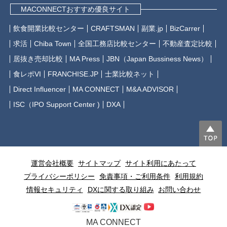
MACONNECTおすすめ優良サイト
飲食開業比較センター
CRAFTSMAN
副業.jp
BizCarrer
求活
Chiba Town
全国工務店比較センター
不動産査定比較
居抜き売却比較
MA Press
JBN（Japan Bussiness News）
食レポVI
FRANCHISE.JP
士業比較ネット
Direct Influencer
MA CONNECT
M&A ADVISOR
ISC（IPO Support Center )
DXA
運営会社概要
サイトマップ
サイト利用にあたって
プライバシーポリシー
免責事項・ご利用条件
利用規約
情報セキュリティ
DXに関する取り組み
お問い合わせ
MA CONNECT