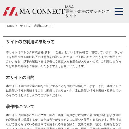
M&A
買主・売主のマッチング
サイト
HOME
サイトのご利用にあたって
サイトのご利用にあたって
本サイトはストラク株式会社(以下、「当社」といいます)が運営・管理しています。本サイ
トを利用される前に以下の注意点をお読みいただき、ご了解いただいたうえでご利用くだ
さい。なお、以下の記載内容は予告なく変更される場合がありますので、ご利用に当たっ
ては最新の内容をご確認いただきますようお願いいたします。
本サイトの目的
本サイトは当社の企業活動をご紹介することを目的に発信しています。また、本サイトに
は最新の情報を掲載することに配慮しておりますが、常に最新の情報を掲載・反映してい
るものではありませんのでご了承ください。
著作権について
本サイトに掲載されている文章・図表・画像・写真などに関する著作権は当社および当社
の関係会社に帰属するか、または当社がライセンスに基づき使用するものです。著作権法
などで認められている範囲内で利用される場合を除き、無断で複製、改変、転用などをす
ることはできません。著作権を侵害する行為に対しては、刑事・民事の法的措置をとる場