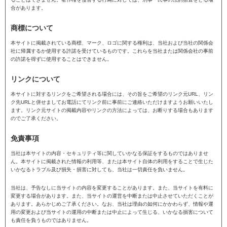
合があります。
商標について
本サイトに掲載されている商標、マーク、ロゴに関する権利は、当社および当社の関係会
社に帰属するか使用する許諾を受けているものです。これらを当社または関係会社の事前
の許諾を得ずに使用することはできません。
リンクについて
本サイトに対するリンクをご希望される場合には、その旨をご希望のリンク元URL、リン
ク先URLと併せましてお電話にてリンク前に事前にご連絡いただけますようお願いいたし
ます。リンク元サイトの掲載内容やリンクの方法によっては、お断りする場合もあります
のでご了承ください。
免責事項
当社は本サイトの内容・セキュリティ等に関していかなる保証をするものではありませ
ん。本サイトに掲載された情報の利用等、または本サイト自体の利用をすることで生じた
いかなるトラブル及び損失・損害に対しても、当社は一切責任を負いません。
当社は、予告なしに当サイトの内容を変更することがあります。また、当サイトを有料に
変更する場合があります。また、当サイトの運営を中断または中止させていただくことが
あります。あらかじめご了承ください。なお、当社は理由の如何にかかわらず、情報や運
用の変更および当サイトの運用の中断または中止によって生じる、いかなる損害について
も責任を負うものではありません。