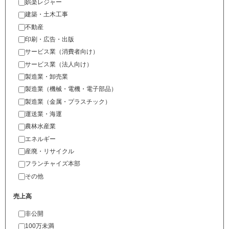
娯楽レジャー
建築・土木工事
不動産
印刷・広告・出版
サービス業（消費者向け）
サービス業（法人向け）
製造業・卸売業
製造業（機械・電機・電子部品）
製造業（金属・プラスチック）
運送業・海運
農林水産業
エネルギー
産廃・リサイクル
フランチャイズ本部
その他
売上高
非公開
100万未満