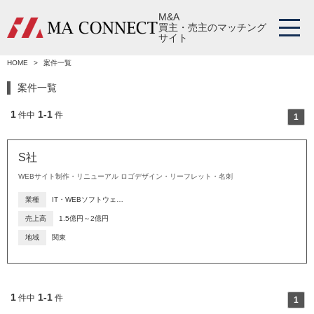
M&A
買主・売主のマッチング
サイト
HOME
案件一覧
案件一覧
1
1-1
件中
件
1
S社
WEBサイト制作・リニューアル ロゴデザイン・リーフレット・名刺
業種
IT・WEBソフトウェ…
売上高
1.5億円～2億円
地域
関東
1
1-1
件中
件
1