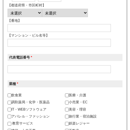
【都道府県・市区町村】
【番地】
【マンション・ビル名等】
代表
電話番号
*
業種
*
飲食業
医療・介護
調剤薬局・化学・医薬品
小売業・EC
IT・WEBソフトウェア
美容・理容
アパレル・ファッション
旅行業・宿泊施設
教育サービス
娯楽レジャー