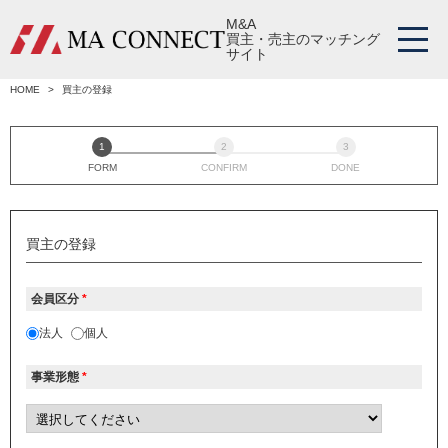
M&A
買主・売主のマッチング
サイト
HOME
買主の登録
FORM
CONFIRM
DONE
買主の登録
会員区分
*
法人
個人
事業形態
*