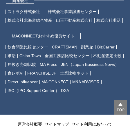
関連会社
ストラク株式会社
株式会社事業譲渡センター
株式会社北海道総合物産
山王不動産株式会社
株式会社求活
MACONNECTおすすめ優良サイト
飲食開業比較センター
CRAFTSMAN
副業.jp
BizCarrer
求活
Chiba Town
全国工務店比較センター
不動産査定比較
居抜き売却比較
MA Press
JBN（Japan Bussiness News）
食レポVI
FRANCHISE.JP
士業比較ネット
Direct Influencer
MA CONNECT
M&A ADVISOR
ISC（IPO Support Center )
DXA
運営会社概要
サイトマップ
サイト利用にあたって